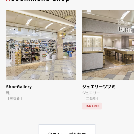
ShoeGallery
ジュエリーツツミ
靴
ジュエリー
［三番街］
［二番街］
TAX FREE