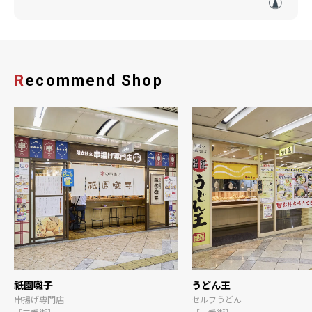
Recommend Shop
祇園囃子
うどん王
串揚げ専門店
セルフうどん