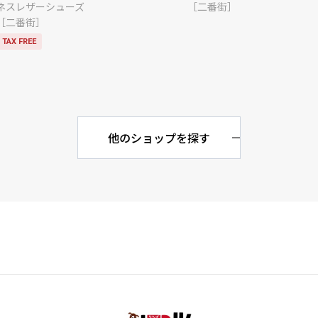
ネスレザーシューズ
［二番街］
［二番街］
TAX FREE
他のショップを探す