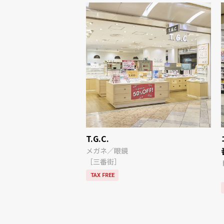
ッグ
T.G.C.
メガネ／眼鏡
［三番街］
TAX FREE