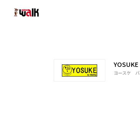
YOSUKE 
ヨースケ バ