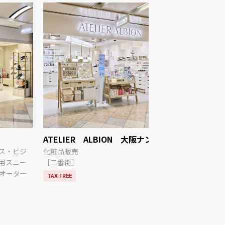
ATELIER ALBION 大阪ナンバ店
メガネスー
店
ス・ビジ
化粧品販売
用スニー
［二番街］
眼鏡・サング
オーダー
器
TAX FREE
［一番街］
TAX FREE