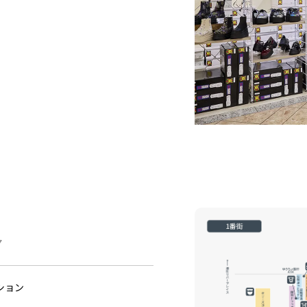
グ
ション