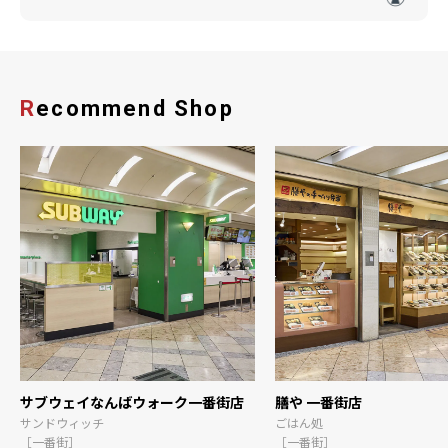
Recommend Shop
サブウェイなんばウォーク一番街店
膳や 一番街店
サンドウィッチ
ごはん処
［一番街］
［一番街］