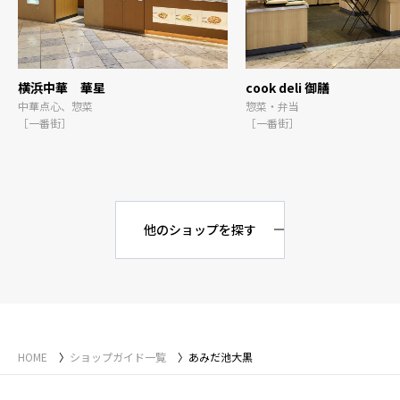
横浜中華 華星
cook deli 御膳
中華点心、惣菜
惣菜・弁当
［一番街］
［一番街］
他のショップを探す
HOME
ショップガイド一覧
あみだ池大黒