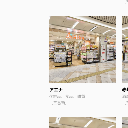
［
アエナ
赤
化粧品、食品、雑貨
酒
［三番街］
［