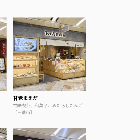
甘党まえだ
甘味喫茶、和菓子、みたらしだんご
［三番街］