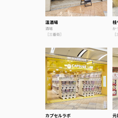
温酒場
桂
酒場
か
［三番街］
［
カプセルラボ
元