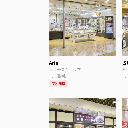
Aria
占
リユースショップ
占
［三番街］
［
TAX FREE