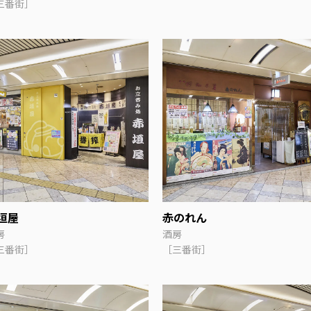
三番街］
垣屋
赤のれん
房
酒房
三番街］
［三番街］