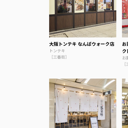
大阪トンテキ なんばウォーク店
お
ク
トンテキ
［三番街］
お
［