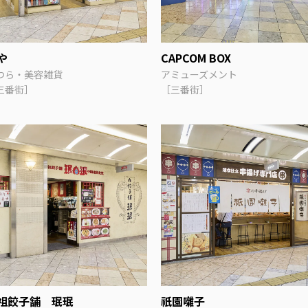
や
CAPCOM BOX
つら・美容雑貨
アミューズメント
三番街］
［三番街］
祖餃子舗 珉珉
祇園囃子