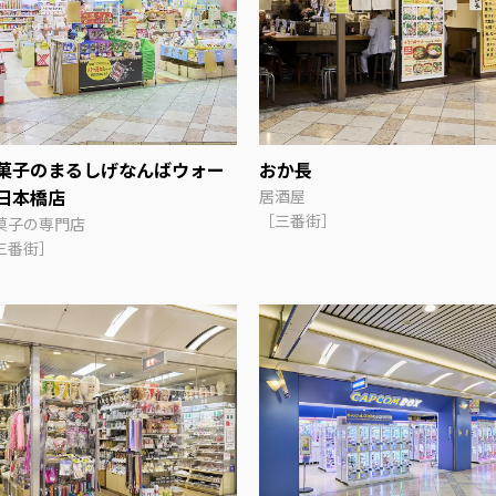
菓子のまるしげなんばウォー
おか長
日本橋店
居酒屋
［三番街］
菓子の専門店
三番街］