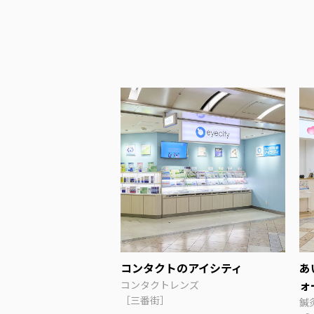
コンタクトのアイシティ
あ
ォ
コンタクトレンズ
［三番街］
鍼