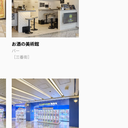
お酒の美術館
バー
［三番街］