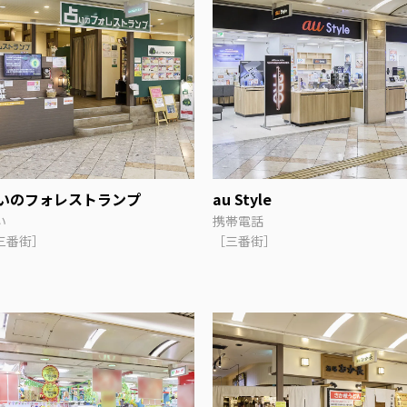
いのフォレストランプ
au Style
い
携帯電話
三番街］
［三番街］