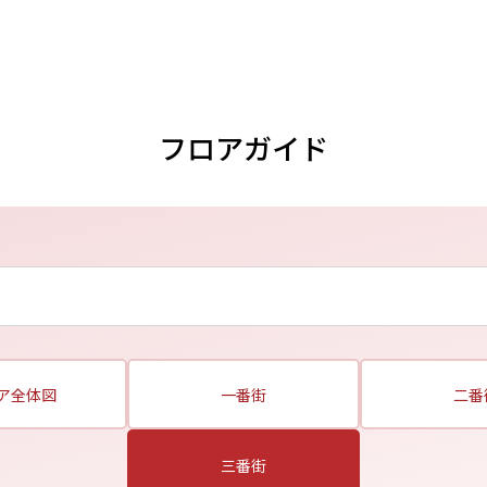
フロアガイド
ア全体図
一番街
二番
三番街