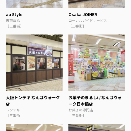
au Style
Osaka JOINER
携帯電話
ローカルガイドサービス
［三番街］
［三番街］
大阪トンテキ なんばウォーク
お菓子のまるしげなんばウォ
店
ーク日本橋店
トンテキ
お菓子の専門店
［三番街］
［三番街］