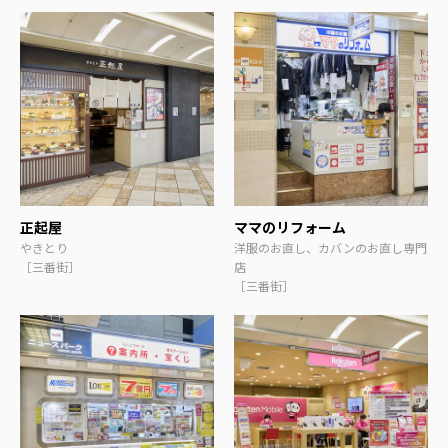
正起屋
ママのリフォーム
やきとり
洋服のお直し、カバンのお直し専門
［三番街］
店
［三番街］