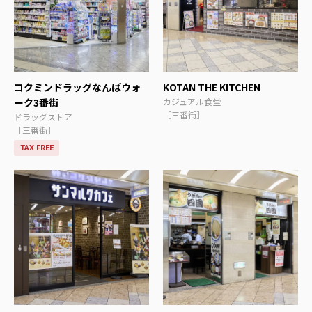
コクミンドラッグなんばウォ
KOTAN THE KITCHEN
ーク3番街
カジュアル食堂
［三番街］
ドラッグストア
［三番街］
TAX FREE