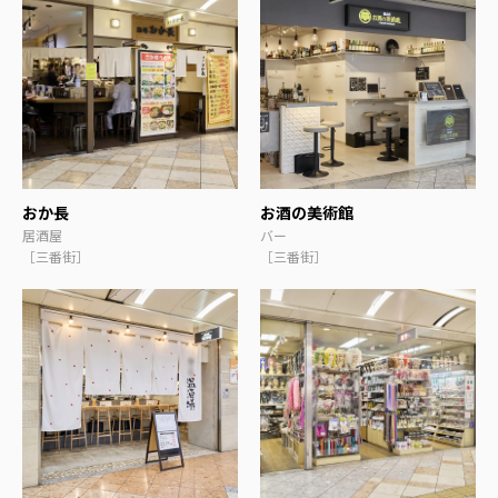
おか長
お酒の美術館
居酒屋
バー
［三番街］
［三番街］