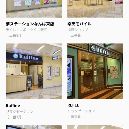
夢ステーションなんば東店
楽天モバイル
宝くじ・スポーツくじ販売
携帯ショップ
［三番街］
［三番街］
REFLE
Raffine
リラクゼーション
リラクゼーション
［三番街］
［三番街］