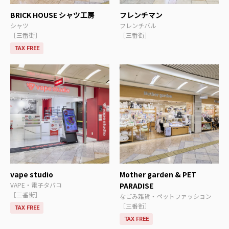
BRICK HOUSE シャツ工房
フレンチマン
シャツ
フレンチバル
［三番街］
［三番街］
TAX FREE
vape studio
Mother garden & PET
VAPE・電子タバコ
PARADISE
［三番街］
なごみ雑貨・ペットファッション
［三番街］
TAX FREE
TAX FREE