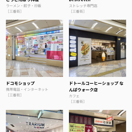
ラーメン・餃子・炒飯
ストレッチ専門店
［三番街］
［三番街］
ドコモショップ
ドトールコーヒーショップ な
携帯電話・インターネット
んばウォーク店
［三番街］
カフェ
［三番街］