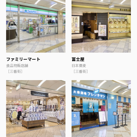
ファミリーマート
冨士屋
食品物販店舗
日本蕎麦
［三番街］
［三番街］