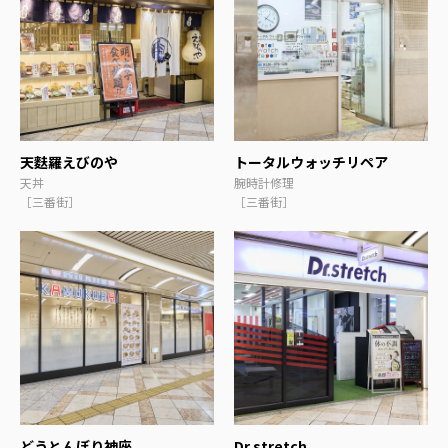
天麩羅えびのや
トータルウォッチリペア
天丼
腕時計修理
［三番街］
［三番街］
どうとんぼり神座
Dr.stretch