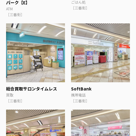
パーク【E】
ごはん処
［三番街］
ATM
［三番街］
総合買取サロンタイムレス
SoftBank
買取
携帯電話
［三番街］
［三番街］