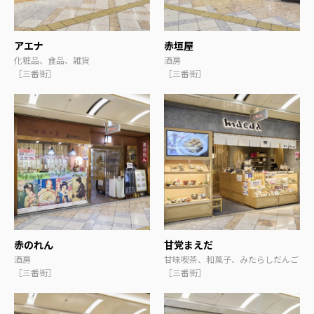
アエナ
赤垣屋
化粧品、食品、雑貨
酒房
［三番街］
［三番街］
赤のれん
甘党まえだ
酒房
甘味喫茶、和菓子、みたらしだんご
［三番街］
［三番街］