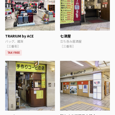
TRARIUM by ACE
七津屋
バッグ、雑貨
立ち呑み居酒屋
［三番街］
［三番街］
TAX FREE