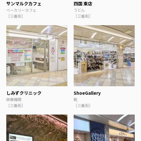
サンマルクカフェ
四国 東店
ベーカリーカフェ
うどん
［三番街］
［三番街］
しみずクリニック
ShoeGallery
医療機関
靴
［三番街］
［三番街］