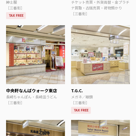
紳士服
チケット売買・外貨両替・金プラチ
［三番街］
ナ買取・古銭売買・荷物預かり
［三番街］
TAX FREE
中央軒なんばウォーク東店
T.G.C.
長崎ちゃんぽん・長崎皿うどん
メガネ／眼鏡
［三番街］
［三番街］
TAX FREE