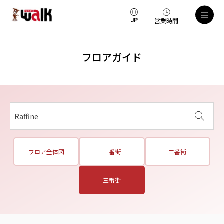
営業時間
フロアガイド
Raffine
フロア全体図
一番街
二番街
三番街