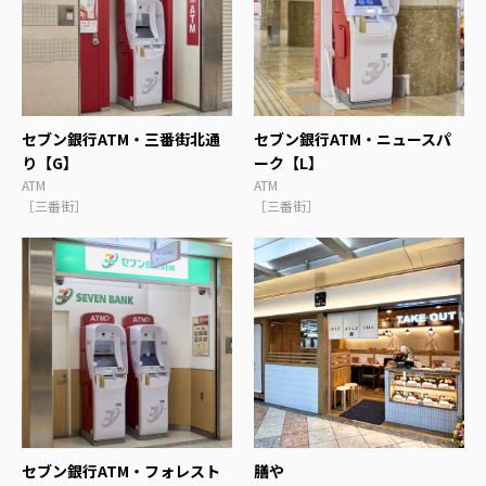
セブン銀行ATM・三番街北通
セブン銀行ATM・ニュースパ
り【G】
ーク【L】
ATM
ATM
［三番街］
［三番街］
セブン銀行ATM・フォレスト
膳や