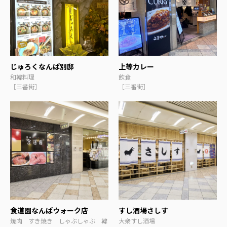
じゅろくなんば別邸
上等カレー
和韓料理
飲食
［三番街］
［三番街］
食道園なんばウォーク店
すし酒場さしす
焼肉 すき焼き しゃぶしゃぶ 韓
大衆すし酒場