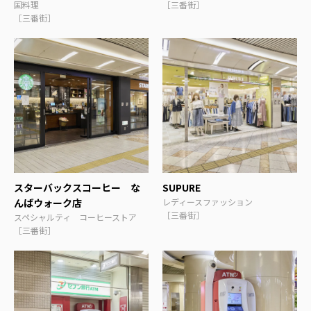
国料理
［三番街］
［三番街］
スターバックスコーヒー な
SUPURE
んばウォーク店
レディースファッション
［三番街］
スペシャルティ コーヒーストア
［三番街］