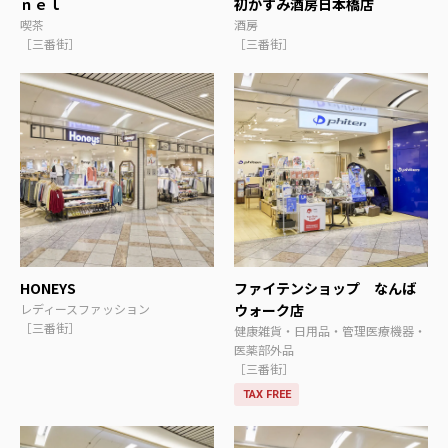
ｎｅｌ
初かすみ酒房日本橋店
喫茶
酒房
［三番街］
［三番街］
HONEYS
ファイテンショップ なんば
レディースファッション
ウォーク店
［三番街］
健康雑貨・日用品・管理医療機器・
医薬部外品
［三番街］
TAX FREE