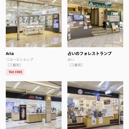
Aria
占いのフォレストランプ
リユースショップ
占い
［三番街］
［三番街］
TAX FREE