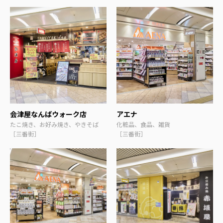
会津屋なんばウォーク店
アエナ
たこ焼き、お好み焼き、やきそば
化粧品、食品、雑貨
［三番街］
［三番街］