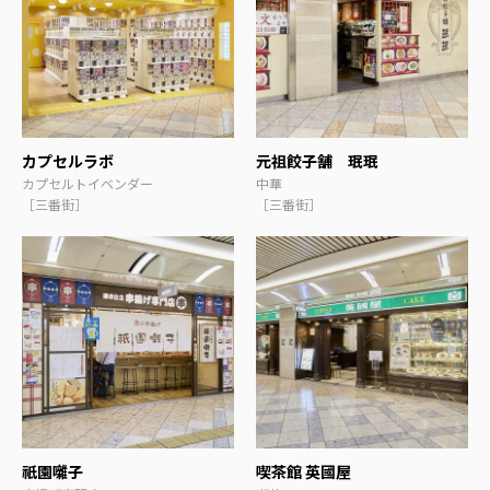
カプセルラボ
元祖餃子舗 珉珉
カプセルトイベンダー
中華
［三番街］
［三番街］
祇園囃子
喫茶館 英國屋