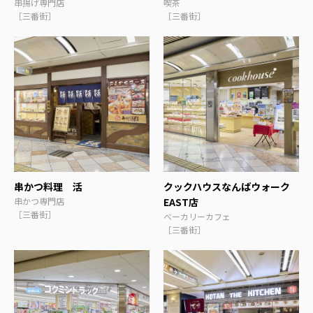
串揚げ専門店
喫茶
［三番街］
［三番街］
串かつ料理 活
クックハウスなんばウォーク
串かつ専門店
EAST店
［三番街］
べーカリーカフェ
［三番街］