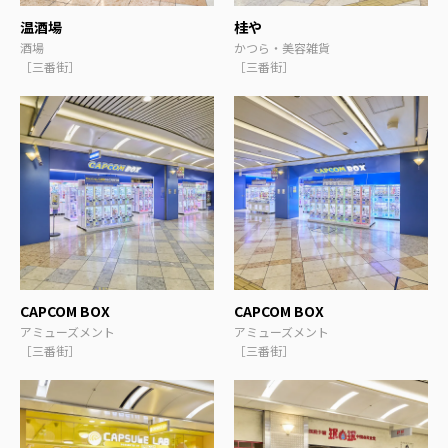
温酒場
桂や
酒場
かつら・美容雑貨
［三番街］
［三番街］
CAPCOM BOX
CAPCOM BOX
アミューズメント
アミューズメント
［三番街］
［三番街］