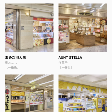
あみだ池大黒
AUNT STELLA
粟おこし
洋菓子
［一番街］
［一番街］