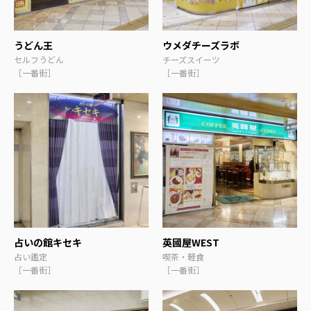
うどん王
ウメダチーズラボ
セルフうどん
チーズスイーツ
［一番街］
［一番街］
占いの館キセキ
英國屋WEST
占い鑑定
喫茶・軽食
［一番街］
［一番街］