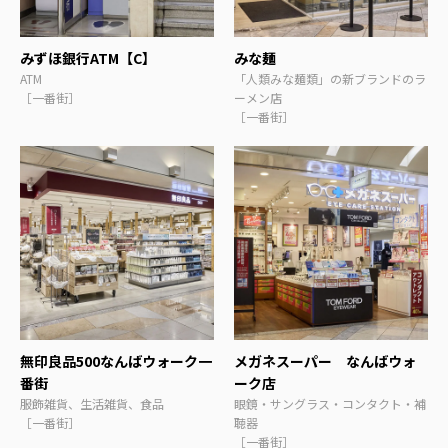
みずほ銀行ATM【C】
みな麺
ATM
「人類みな麺類」の新ブランドのラ
［一番街］
ーメン店
［一番街］
無印良品500なんばウォーク一
メガネスーパー なんばウォ
番街
ーク店
服飾雑貨、生活雑貨、食品
眼鏡・サングラス・コンタクト・補
［一番街］
聴器
［一番街］