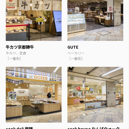
牛カツ京都勝牛
GUTE
牛カツ、定食
ベーカリー
［一番街］
［一番街］
cook deli 御膳
cook house なんばウォーク