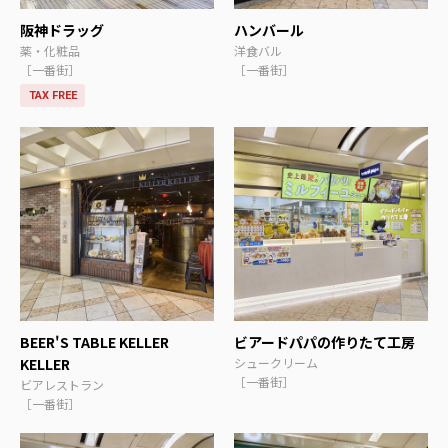
阪神ドラッグ
ハンバール
薬・化粧品
洋食バル
［一番街］
［一番街］
TAX FREE
BEER'S TABLE KELLER
ビアードパパの作りたて工房
KELLER
シュークリーム
［一番街］
ビアレストラン
［一番街］