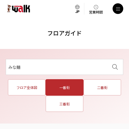
営業時間
フロアガイド
みな麺
フロア全体図
一番街
二番街
三番街