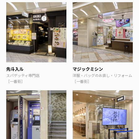
先斗入ル
マジックミシン
スパゲッティ専門店
洋服・バッグのお直し・リフォーム
［一番街］
［一番街］