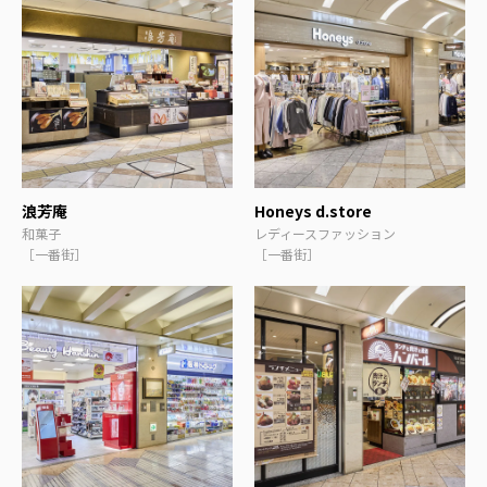
浪芳庵
Honeys d.store
和菓子
レディースファッション
［一番街］
［一番街］