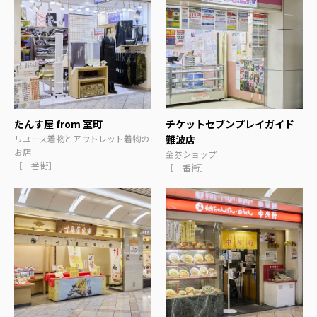
たんす屋 from 室町
チケットセブンプレイガイド
リユース着物とアウトレット着物の
難波店
お店
金券ショップ
［一番街］
［一番街］