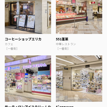
コーヒーショップエリカ
551蓬莱
カフェ
中華レストラン
［一番街］
［一番街］
サーティワンアイスクリームな
S'appuyer