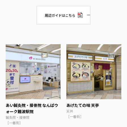
周辺ガイドはこちら
あい鍼灸院・接骨院 なんばウ
あげたての味 天亭
ォーク難波駅院
天丼
［一番街］
鍼灸院・接骨院
［一番街］