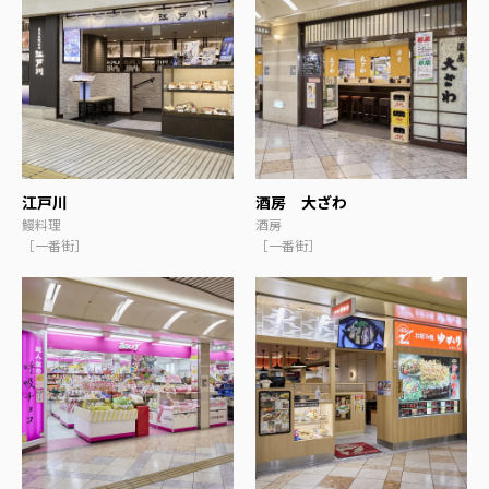
江戸川
酒房 大ざわ
鰻料理
酒房
［一番街］
［一番街］