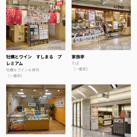
牡蠣とワイン すしまる プ
家族亭
レミアム
そば
［一番街］
牡蠣＆ワイン＆寿司
［一番街］