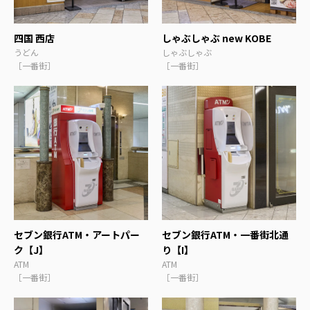
四国 西店
しゃぶしゃぶ new KOBE
うどん
しゃぶしゃぶ
［一番街］
［一番街］
セブン銀行ATM・アートパー
セブン銀行ATM・一番街北通
ク【J】
り【I】
ATM
ATM
［一番街］
［一番街］