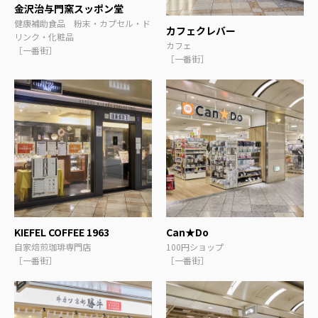
金沢治与門窯スッポン堂
健康補助食品 粉末・カプセル・ド
カフェクレバー
リンク・化粧品
カフェ
［一番街］
［一番街］
KIEFEL COFFEE 1963
Can★Do
自家焙煎珈琲専門店
100円ショップ
［一番街］
［一番街］