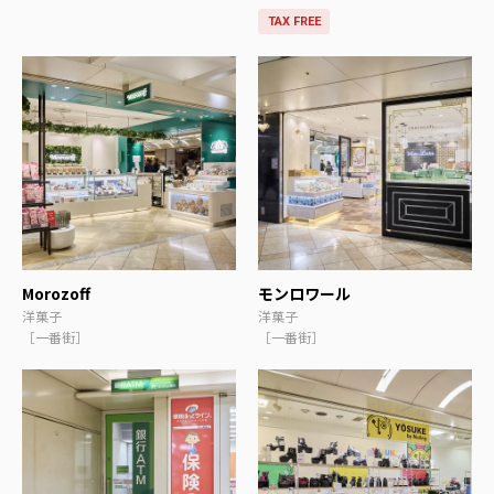
TAX FREE
Morozoff
モンロワール
洋菓子
洋菓子
［一番街］
［一番街］