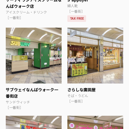
んばウォーク店
婦人靴
［一番街］
アイスクリーム・ドリンク
［一番街］
TAX FREE
サブウェイなんばウォーク一
さらしな廣田屋
番街店
そば・うどん
［一番街］
サンドウィッチ
［一番街］