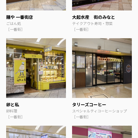
膳や 一番街店
大起水産 街のみなと
ごはん処
テイクアウト寿司・惣菜
［一番街］
［一番街］
卵と私
タリーズコーヒー
卵料理
スペシャルティコーヒーショップ
［一番街］
［一番街］