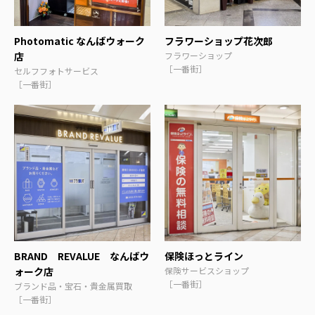
Photomatic なんばウォーク
フラワーショップ花次郎
店
フラワーショップ
［一番街］
セルフフォトサービス
［一番街］
BRAND REVALUE なんばウ
保険ほっとライン
ォーク店
保険サービスショップ
［一番街］
ブランド品・宝石・貴金属買取
［一番街］