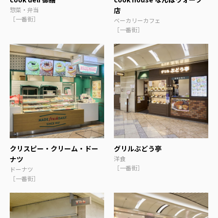
惣菜・弁当
店
［一番街］
ベーカリーカフェ
［一番街］
クリスピー・クリーム・ドー
グリルぶどう亭
ナツ
洋食
［一番街］
ドーナツ
［一番街］