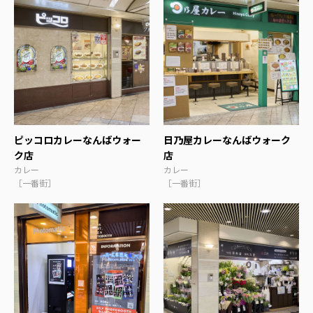
ピッコロカレーなんばウォー
日乃屋カレーなんばウォーク
ク店
店
カレー
カレー
［一番街］
［一番街］