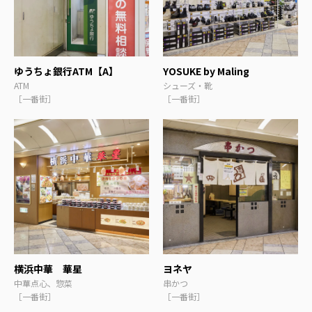
ゆうちょ銀行ATM【A】
YOSUKE by Maling
ATM
シューズ・靴
［一番街］
［一番街］
横浜中華 華星
ヨネヤ
中華点心、惣菜
串かつ
［一番街］
［一番街］