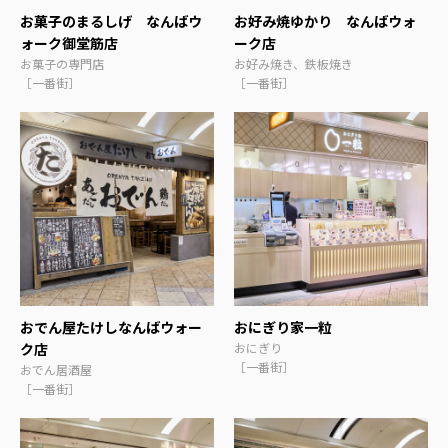
お菓子のまるしげ なんばウ
お好み焼ゆかり なんばウォ
ォーク御堂筋店
ーク店
お菓子の専門店
お好み焼き、鉄板焼き
［一番街］
［一番街］
おでん屋たけしなんばウォー
おにぎり家一粒
ク店
おにぎり
［一番街］
おでん居酒屋
［一番街］