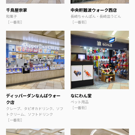
千鳥屋宗家
中央軒難波ウォーク西店
和菓子
長崎ちゃんぽん・長崎皿うどん
［一番街］
［一番街］
ディッパーダンなんばウォー
なにわん堂
ク店
ペット用品
［一番街］
クレープ、タピオカドリンク、ソフ
トクリーム、ソフトドリンク
［一番街］