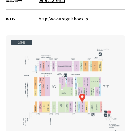
電話番号
06-6213-6611
WEB
http://www.regalshoes.jp