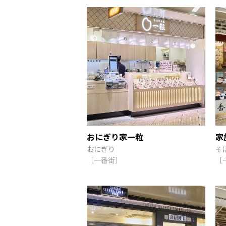
おにぎり家一粒
家
おにぎり
そ
［一番街］
［