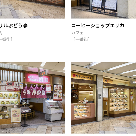
リルぶどう亭
コーヒーショップエリカ
食
カフェ
一番街］
［一番街］