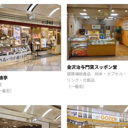
金沢治与門窯スッポン堂
健康補助食品 粉末・カプセル・
族亭
リンク・化粧品
ば
［一番街］
一番街］