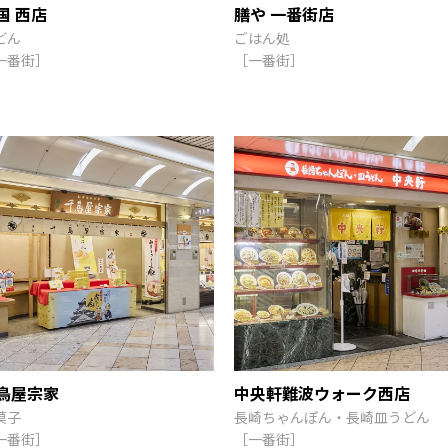
国 西店
膳や 一番街店
どん
ごはん処
一番街］
［一番街］
鳥屋宗家
中央軒難波ウォーク西店
菓子
長崎ちゃんぽん・長崎皿うどん
一番街］
［一番街］