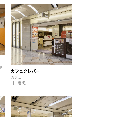
ド
カフェクレバー
カフェ
［一番街］