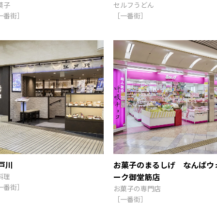
菓子
セルフうどん
一番街］
［一番街］
戸川
お菓子のまるしげ なんばウ
ーク御堂筋店
料理
一番街］
お菓子の専門店
［一番街］