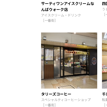
サーティワンアイスクリームな
四
んばウォーク店
う
［
アイスクリーム・ドリンク
［一番街］
タリーズコーヒー
千
スペシャルティコーヒーショップ
和
［一番街］
［