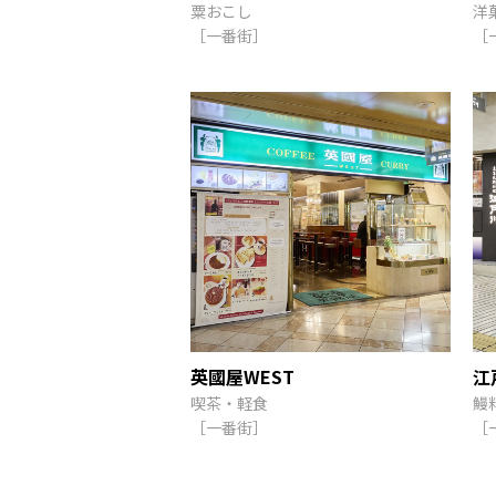
粟おこし
洋
［一番街］
［
英國屋WEST
江
喫茶・軽食
鰻
［一番街］
［