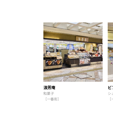
浪芳庵
ビ
和菓子
シ
［一番街］
［