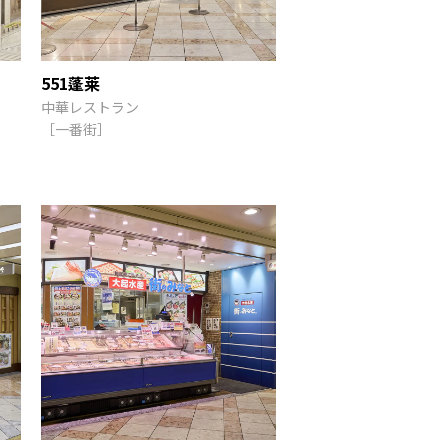
551蓬莱
中華レストラン
［一番街］