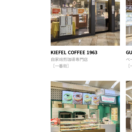
KIEFEL COFFEE 1963
G
自家焙煎珈琲専門店
ベ
［一番街］
［