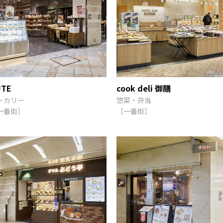
UTE
cook deli 御膳
ーカリー
惣菜・弁当
一番街］
［一番街］