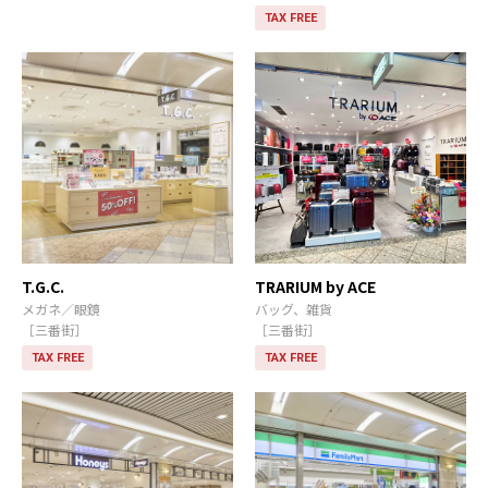
TAX FREE
T.G.C.
TRARIUM by ACE
メガネ／眼鏡
バッグ、雑貨
［三番街］
［三番街］
TAX FREE
TAX FREE