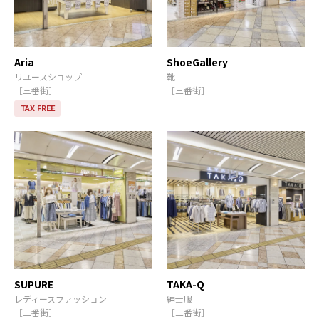
Aria
ShoeGallery
リユースショップ
靴
［三番街］
［三番街］
TAX FREE
SUPURE
TAKA-Q
レディースファッション
紳士服
［三番街］
［三番街］