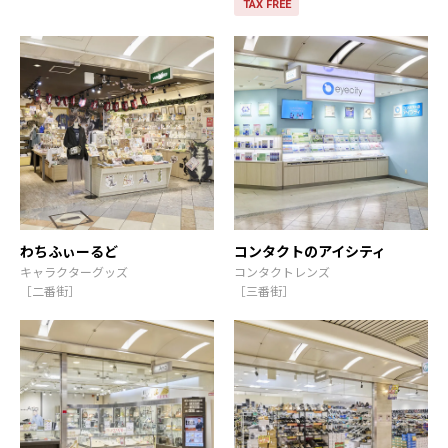
TAX FREE
わちふぃーるど
コンタクトのアイシティ
キャラクターグッズ
コンタクトレンズ
［二番街］
［三番街］