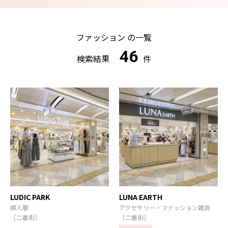
ファッション の一覧
46
検索結果
件
LUDIC PARK
LUNA EARTH
婦人服
アクセサリー・ファッション雑貨
［二番街］
［二番街］