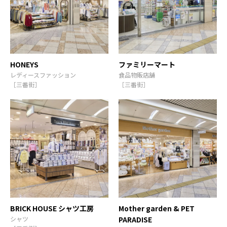
HONEYS
ファミリーマート
レディースファッション
食品物販店舗
［三番街］
［三番街］
BRICK HOUSE シャツ工房
Mother garden & PET
シャツ
PARADISE