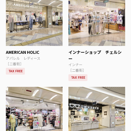
AMERICAN HOLIC
インナーショップ チェルシ
アパレル レディース
ー
［二番街］
インナー
［二番街］
TAX FREE
TAX FREE