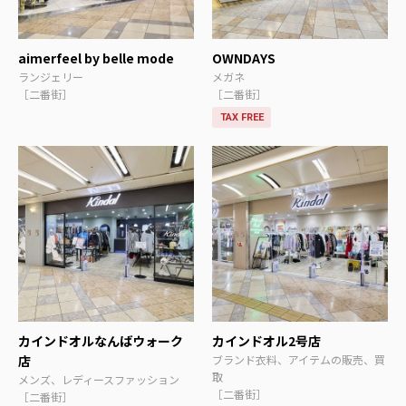
aimerfeel by belle mode
OWNDAYS
ランジェリー
メガネ
［二番街］
［二番街］
TAX FREE
カインドオルなんばウォーク
カインドオル2号店
店
ブランド衣料、アイテムの販売、買
取
メンズ、レディースファッション
［二番街］
［二番街］