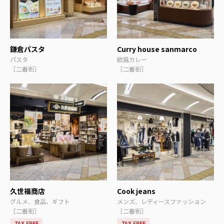
鎌倉パスタ
Curry house sanmarco
パスタ
欧風カレー
［二番街］
［二番街］
久世福商店
Cook jeans
グルメ、食品、ギフト
メンズ、レディースファッション
［二番街］
［二番街］
TAX FREE
TAX FREE