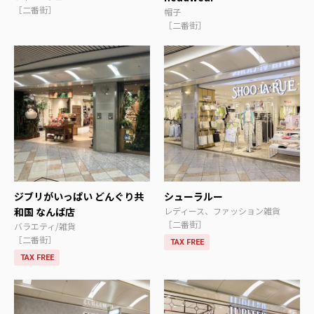
［二番街］
帽子
［二番街］
ジブリがいっぱい どんぐり共
シューラルー
和国 なんば店
レディース、ファッション雑貨
［二番街］
バラエティ/雑貨
［二番街］
TAX FREE
TAX FREE