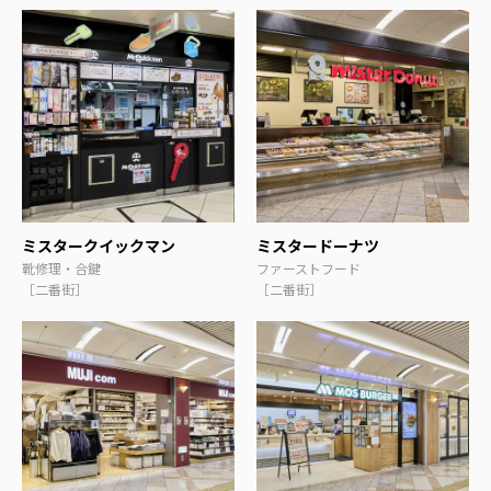
ミスタークイックマン
ミスタードーナツ
靴修理・合鍵
ファーストフード
［二番街］
［二番街］