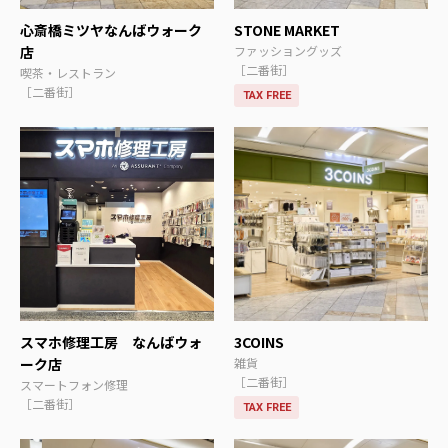
心斎橋ミツヤなんばウォーク
STONE MARKET
店
ファッショングッズ
［二番街］
喫茶・レストラン
［二番街］
TAX FREE
スマホ修理工房 なんばウォ
3COINS
ーク店
雑貨
［二番街］
スマートフォン修理
［二番街］
TAX FREE