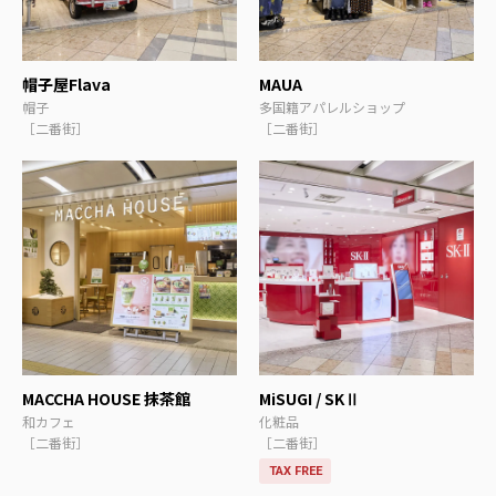
帽子屋Flava
MAUA
帽子
多国籍アパレルショップ
［二番街］
［二番街］
MACCHA HOUSE 抹茶館
MiSUGI / SKⅡ
和カフェ
化粧品
［二番街］
［二番街］
TAX FREE