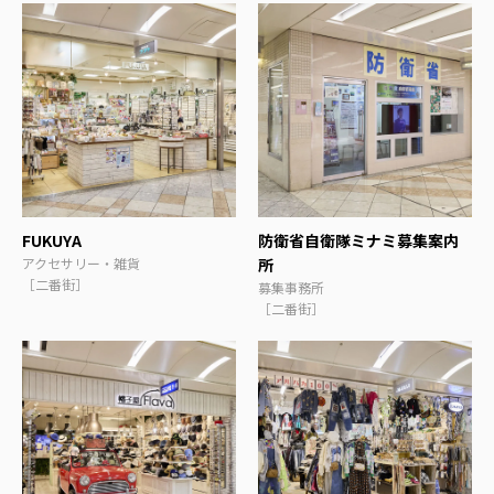
FUKUYA
防衛省自衛隊ミナミ募集案内
アクセサリー・雑貨
所
［二番街］
募集事務所
［二番街］