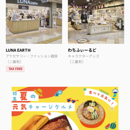
LUNA EARTH
わちふぃーるど
アクセサリー・ファッション雑貨
キャラクターグッズ
［二番街］
［二番街］
TAX FREE