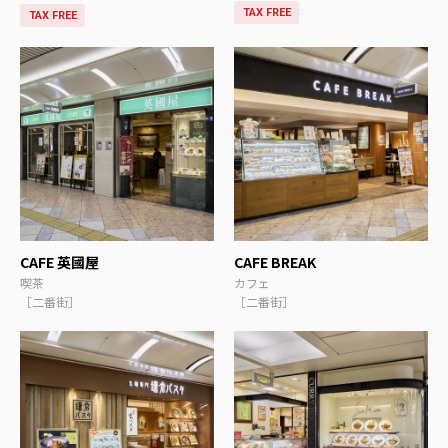
TAX FREE
TAX FREE
CAFE 英國屋
CAFE BREAK
喫茶
カフェ
［二番街］
［二番街］