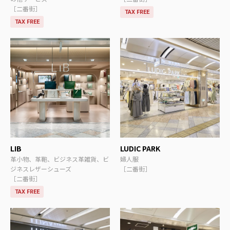
［二番街］
TAX FREE
TAX FREE
LIB
LUDIC PARK
革小物、革鞄、ビジネス革雑貨、ビ
婦人服
ジネスレザーシューズ
［二番街］
［二番街］
TAX FREE