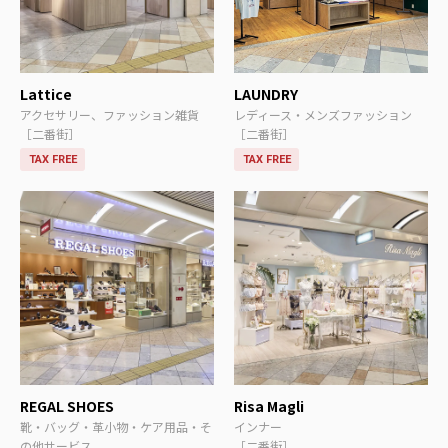
Lattice
LAUNDRY
アクセサリー、ファッション雑貨
レディース・メンズファッション
［二番街］
［二番街］
TAX FREE
TAX FREE
REGAL SHOES
Risa Magli
靴・バッグ・革小物・ケア用品・そ
インナー
の他サービス
［二番街］