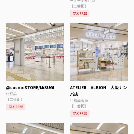
ーダー中敷作成
［二番街］
TAX FREE
@cosmeSTORE/MiSUGI
ATELIER ALBION 大阪ナン
化粧品
バ店
［二番街］
化粧品販売
［二番街］
TAX FREE
TAX FREE