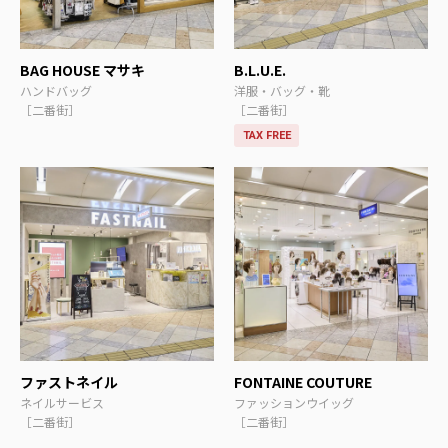
BAG HOUSE マサキ
B.L.U.E.
ハンドバッグ
洋服・バッグ・靴
［二番街］
［二番街］
TAX FREE
ファストネイル
FONTAINE COUTURE
ネイルサービス
ファッションウイッグ
［二番街］
［二番街］