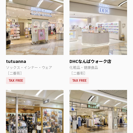
tutuanna
DHCなんばウォーク店
ソックス・インナー・ウェア
化粧品・健康食品
［二番街］
［二番街］
TAX FREE
TAX FREE