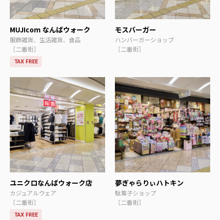
MUJIcom なんばウォーク
モスバーガー
服飾雑貨、生活雑貨、食品
ハンバーガーショップ
［二番街］
［二番街］
TAX FREE
ユニクロなんばウォーク店
夢ぎゃらりぃハトキン
カジュアルウェア
駄菓子ショップ
［二番街］
［二番街］
TAX FREE