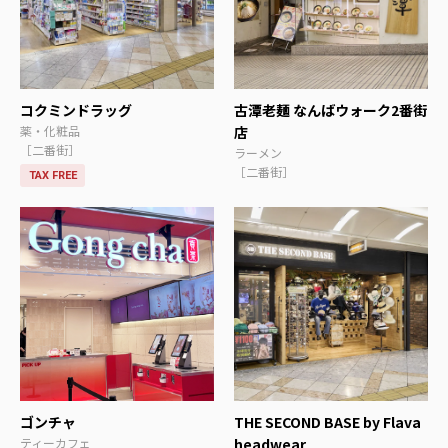
コクミンドラッグ
古潭老麺 なんばウォーク2番街
薬・化粧品
店
［二番街］
ラーメン
［二番街］
TAX FREE
ゴンチャ
THE SECOND BASE by Flava
ティーカフェ
headwear