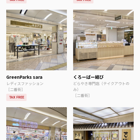
GreenParks sara
くろーばー結び
レディスファッション
どらやき専門店（テイクアウトの
［二番街］
み）
［二番街］
TAX FREE