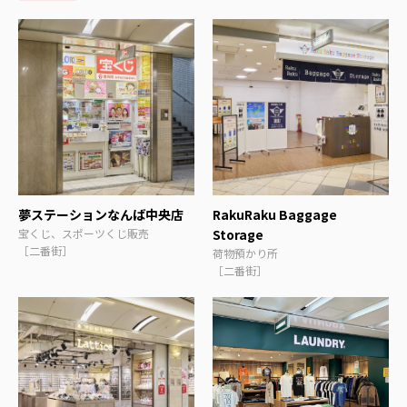
夢ステーションなんば中央店
RakuRaku Baggage
宝くじ、スポーツくじ販売
Storage
［二番街］
荷物預かり所
［二番街］