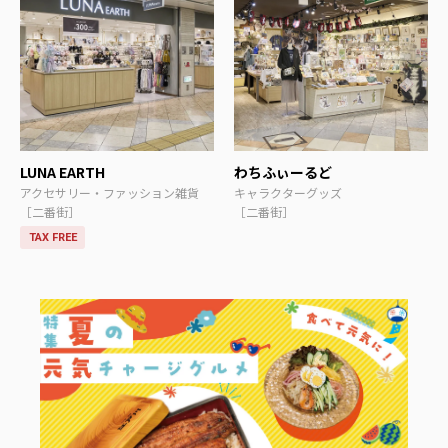
LUNA EARTH
わちふぃーるど
アクセサリー・ファッション雑貨
キャラクターグッズ
［二番街］
［二番街］
TAX FREE