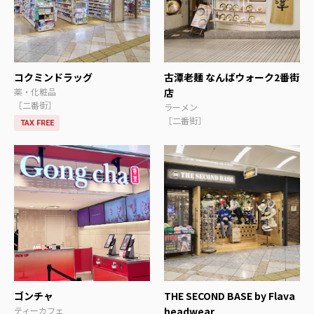
コクミンドラッグ
古潭老麺 なんばウォーク2番街
薬・化粧品
店
［二番街］
ラーメン
［二番街］
TAX FREE
ゴンチャ
THE SECOND BASE by Flava
ティーカフェ
headwear