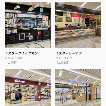
ミスタークイックマン
ミスタードーナツ
靴修理・合鍵
ファーストフード
［二番街］
［二番街］