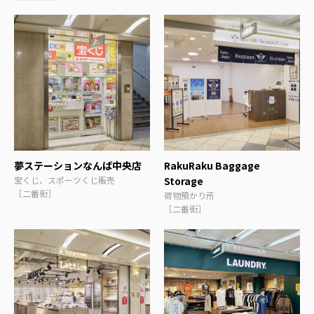
夢ステーションなんば中央店
RakuRaku Baggage
宝くじ、スポーツくじ販売
Storage
［二番街］
荷物預かり所
［二番街］