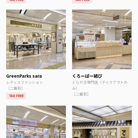
GreenParks sara
くろーばー結び
レディスファッション
どらやき専門店（テイクアウトの
［二番街］
み）
［二番街］
TAX FREE