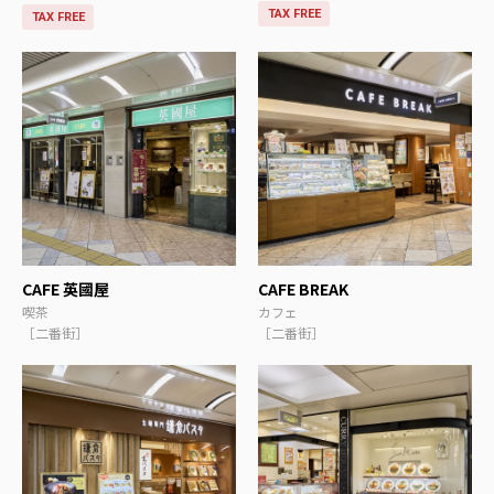
TAX FREE
TAX FREE
CAFE 英國屋
CAFE BREAK
喫茶
カフェ
［二番街］
［二番街］