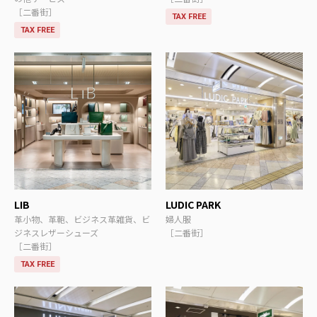
［二番街］
TAX FREE
TAX FREE
LIB
LUDIC PARK
革小物、革鞄、ビジネス革雑貨、ビ
婦人服
ジネスレザーシューズ
［二番街］
［二番街］
TAX FREE