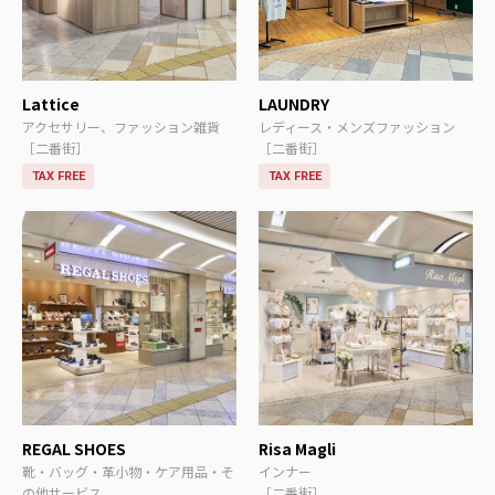
Lattice
LAUNDRY
アクセサリー、ファッション雑貨
レディース・メンズファッション
［二番街］
［二番街］
TAX FREE
TAX FREE
REGAL SHOES
Risa Magli
靴・バッグ・革小物・ケア用品・そ
インナー
の他サービス
［二番街］