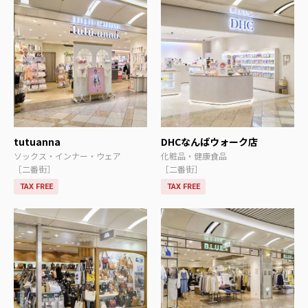
tutuanna
DHCなんばウォーク店
ソックス・インナー・ウェア
化粧品・健康食品
［二番街］
［二番街］
TAX FREE
TAX FREE