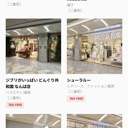
［二番街］
帽子
［二番街］
ジブリがいっぱい どんぐり共
シューラルー
和国 なんば店
レディース、ファッション雑貨
［二番街］
バラエティ/雑貨
［二番街］
TAX FREE
TAX FREE