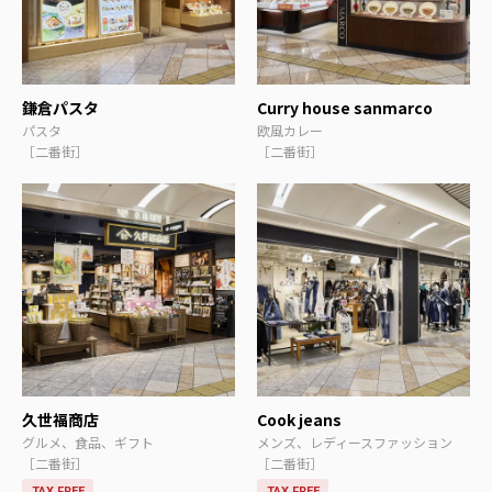
鎌倉パスタ
Curry house sanmarco
パスタ
欧風カレー
［二番街］
［二番街］
久世福商店
Cook jeans
グルメ、食品、ギフト
メンズ、レディースファッション
［二番街］
［二番街］
TAX FREE
TAX FREE