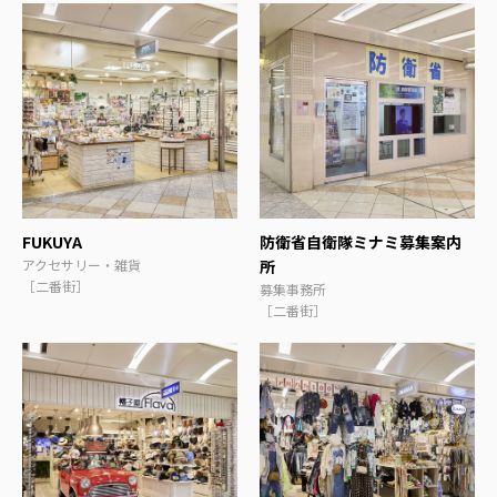
FUKUYA
防衛省自衛隊ミナミ募集案内
アクセサリー・雑貨
所
［二番街］
募集事務所
［二番街］