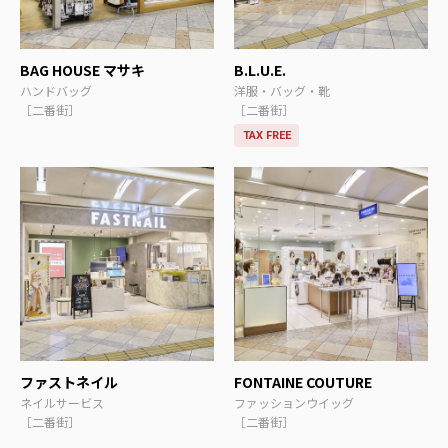
BAG HOUSE マサキ
B.L.U.E.
ハンドバッグ
洋服・バッグ・靴
［二番街］
［二番街］
TAX FREE
ファストネイル
FONTAINE COUTURE
ネイルサービス
ファッションウイッグ
［二番街］
［二番街］