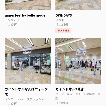
aimerfeel by belle mode
OWNDAYS
ランジェリー
メガネ
［二番街］
［二番街］
TAX FREE
カインドオルなんばウォーク
カインドオル2号店
店
ブランド衣料、アイテムの販売、買
取
メンズ、レディースファッション
［二番街］
［二番街］