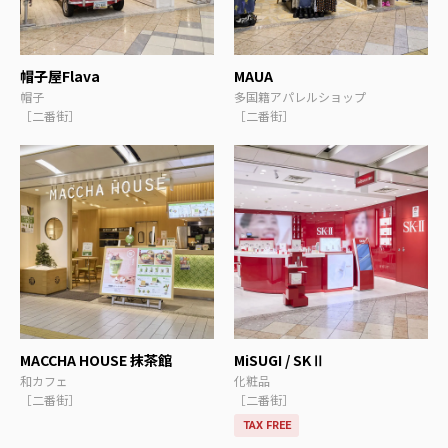
帽子屋Flava
MAUA
帽子
多国籍アパレルショップ
［二番街］
［二番街］
MACCHA HOUSE 抹茶館
MiSUGI / SKⅡ
和カフェ
化粧品
［二番街］
［二番街］
TAX FREE