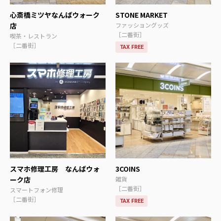
心斎橋ミツヤなんばウォーク
STONE MARKET
店
ファッショングッズ
［二番街］
喫茶・レストラン
［二番街］
TAX FREE
スマホ修理工房 なんばウォ
3COINS
ーク店
雑貨
［二番街］
スマートフォン修理
［二番街］
TAX FREE