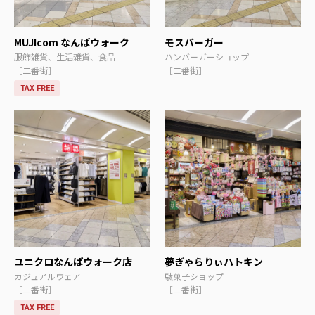
MUJIcom なんばウォーク
モスバーガー
服飾雑貨、生活雑貨、食品
ハンバーガーショップ
［二番街］
［二番街］
TAX FREE
ユニクロなんばウォーク店
夢ぎゃらりぃハトキン
カジュアルウェア
駄菓子ショップ
［二番街］
［二番街］
TAX FREE