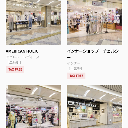
AMERICAN HOLIC
インナーショップ チェルシ
アパレル レディース
ー
［二番街］
インナー
［二番街］
TAX FREE
TAX FREE