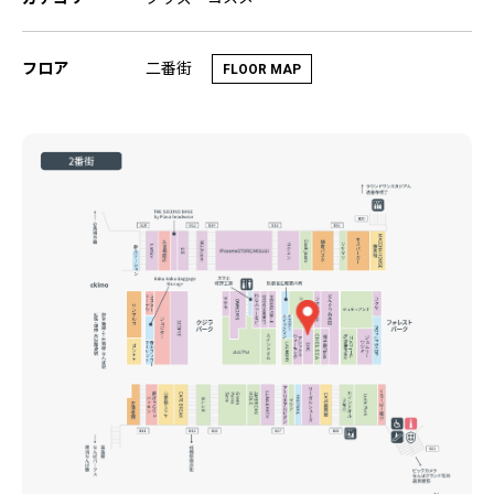
二番街
フロア
FLOOR MAP