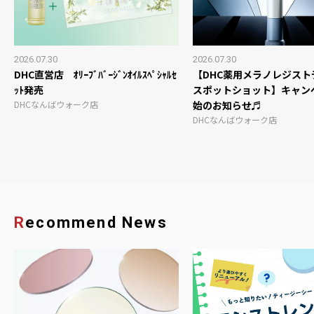
2026.07.30
2026.07.30
DHC直営店 ｵﾘｰﾌﾞﾊﾞｰｼﾞﾝｵｲﾙｽﾍﾟｼｬﾙｾ
【DHC薬用メラノレジスト
ｯﾄ発売
スポットショット】キャン
DHCなんばウォーク店
始のお知らせ♬
DHCなんばウォーク店
Recommend News